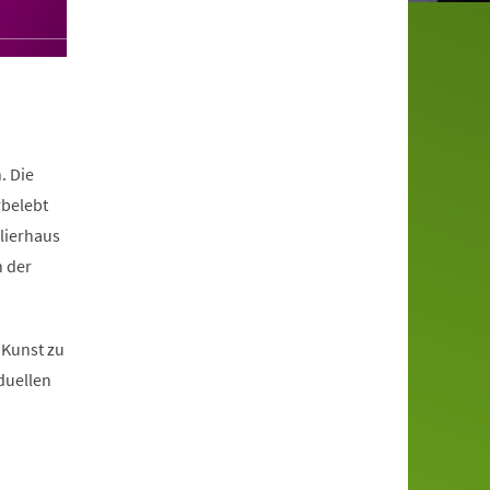
. Die
rbelebt
elierhaus
n der
 Kunst zu
duellen