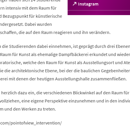
(Öffnet
Instagram
orn intensiv mit dem Raum für
in
einem
d Bezugspunkt für künstlerische
neuen
ndergesetzt. Dabei wurden
Tab)
rschaffen, die auf den Raum reagieren und ihn verändern.
n die Studierenden dabei einnehmen, ist geprägt durch drei Ebenen
er Raum für Kunst als ehemalige Dampfbäckerei erkundet und wiede
uratorische, welche den Raum für Kunst als Ausstellungsort und At
ie die architektonische Ebene, bei der die baulichen Gegebenheite
rei mit denen der heutigen Ausstellungshalle zusammenfließen.
herzlich dazu ein, die verschiedenen Blickwinkel auf den Raum für
ollziehen, eine eigene Perspektive einzunehmen und in den indivi
m und den Werken zu treten.
.com/pointofview_intervention/