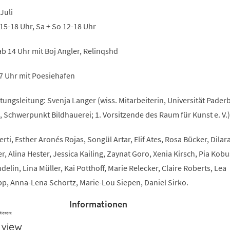
 Juli
 15-18 Uhr, Sa + So 12-18 Uhr
ab 14 Uhr mit Boj Angler, Relinqshd
17 Uhr mit Poesiehafen
ungsleitung: Svenja Langer (wiss. Mitarbeiterin, Universität Pader
, Schwerpunkt Bildhauerei; 1. Vorsitzende des Raum für Kunst e. V.)
rti, Esther Aronés Rojas, Songül Artar, Elif Ates, Rosa Bücker, Dilar
, Alina Hester, Jessica Kailing, Zaynat Goro, Xenia Kirsch, Pia Kobu
lin, Lina Müller, Kai Potthoff, Marie Relecker, Claire Roberts, Lea
, Anna-Lena Schortz, Marie-Lou Siepen, Daniel Sirko.
Informationen