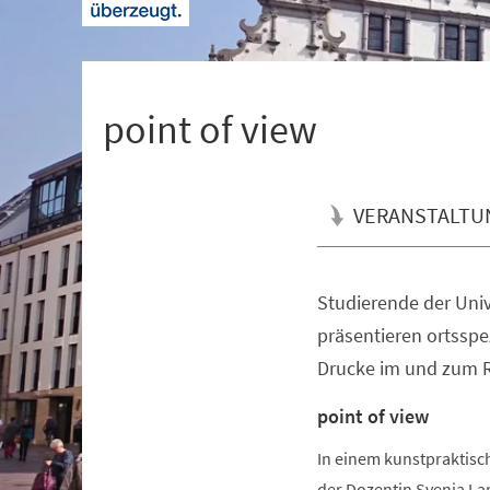
+
1
point of view
VERANSTALTU
Studierende der Univ
Veranstaltungsinformationen
präsentieren ortsspe
Drucke im und zum 
point of view
In einem kunstpraktisc
der Dozentin Svenja La