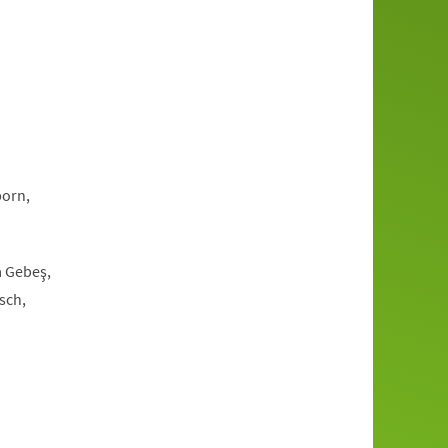
born,
a Gebeş,
sch,