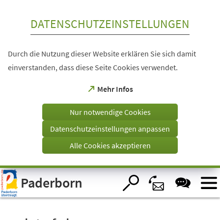
Inhalt anspringen
DATENSCHUTZEINSTELLUNGEN
Durch die Nutzung dieser Website erklären Sie sich damit
einverstanden, dass diese Seite Cookies verwendet.
(Öffnet
Mehr Infos
in
einem
Nur notwendige Cookies
neuen
Tab)
Datenschutzeinstellungen anpassen
Alle Cookies akzeptieren
Visuelle
Paderborn
Assistenzsoftware
öffnen.