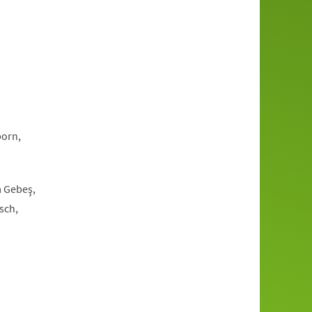
born,
a Gebeş,
sch,