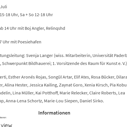
 Juli
 15-18 Uhr, Sa + So 12-18 Uhr
ab 14 Uhr mit Boj Angler, Relinqshd
17 Uhr mit Poesiehafen
ungsleitung: Svenja Langer (wiss. Mitarbeiterin, Universität Pader
, Schwerpunkt Bildhauerei; 1. Vorsitzende des Raum für Kunst e. V.)
rti, Esther Aronés Rojas, Songül Artar, Elif Ates, Rosa Bücker, Dilar
, Alina Hester, Jessica Kailing, Zaynat Goro, Xenia Kirsch, Pia Kobu
lin, Lina Müller, Kai Potthoff, Marie Relecker, Claire Roberts, Lea
, Anna-Lena Schortz, Marie-Lou Siepen, Daniel Sirko.
Informationen