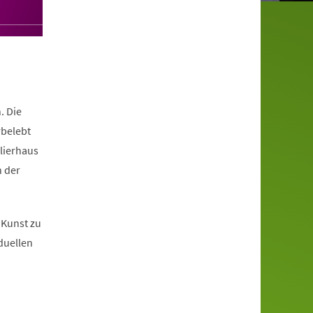
. Die
rbelebt
elierhaus
n der
 Kunst zu
duellen