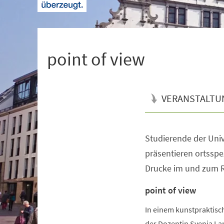
+
1
point of view
VERANSTALTU
Studierende der Univ
Veranstaltungsinformationen
präsentieren ortsspe
Drucke im und zum 
point of view
In einem kunstpraktisc
der Dozentin Svenja La