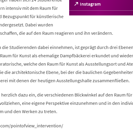
(Öffnet
Instagram
orn intensiv mit dem Raum für
in
einem
d Bezugspunkt für künstlerische
neuen
ndergesetzt. Dabei wurden
Tab)
rschaffen, die auf den Raum reagieren und ihn verändern.
n die Studierenden dabei einnehmen, ist geprägt durch drei Ebenen
er Raum für Kunst als ehemalige Dampfbäckerei erkundet und wiede
uratorische, welche den Raum für Kunst als Ausstellungsort und At
ie die architektonische Ebene, bei der die baulichen Gegebenheite
rei mit denen der heutigen Ausstellungshalle zusammenfließen.
herzlich dazu ein, die verschiedenen Blickwinkel auf den Raum für
ollziehen, eine eigene Perspektive einzunehmen und in den indivi
m und den Werken zu treten.
.com/pointofview_intervention/