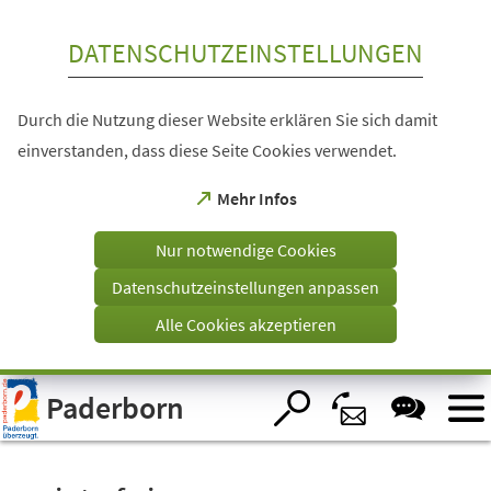
Inhalt anspringen
DATENSCHUTZEINSTELLUNGEN
Durch die Nutzung dieser Website erklären Sie sich damit
einverstanden, dass diese Seite Cookies verwendet.
(Öffnet
Mehr Infos
in
einem
Nur notwendige Cookies
neuen
Tab)
Datenschutzeinstellungen anpassen
Alle Cookies akzeptieren
Visuelle
Paderborn
Assistenzsoftware
öffnen.