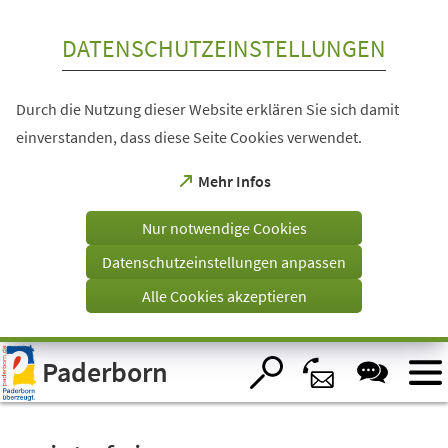
Inhalt anspringen
DATENSCHUTZEINSTELLUNGEN
Durch die Nutzung dieser Website erklären Sie sich damit
einverstanden, dass diese Seite Cookies verwendet.
(Öffnet
Mehr Infos
in
einem
Nur notwendige Cookies
neuen
Tab)
Datenschutzeinstellungen anpassen
Alle Cookies akzeptieren
Visuelle
Paderborn
Assistenzsoftware
öffnen.