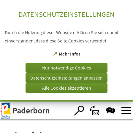
Inhalt anspringen
DATENSCHUTZEINSTELLUNGEN
Durch die Nutzung dieser Website erklären Sie sich damit
einverstanden, dass diese Seite Cookies verwendet.
(Öffnet
Mehr Infos
in
einem
Nur notwendige Cookies
neuen
Tab)
Datenschutzeinstellungen anpassen
Alle Cookies akzeptieren
Visuelle
Paderborn
Assistenzsoftware
öffnen.