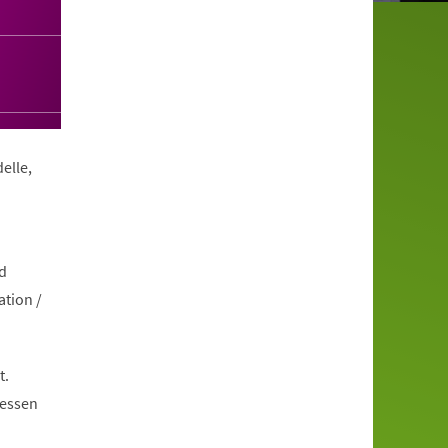
elle,
d
ation /
t.
dessen