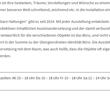
m sie Ihre Gedanken, Träume, Vorstellungen und Wünsche zu einem
ner besseren Welt schreibend, zeichnend etc. in die Installation ei
bare Haltungen“ gibt es seit 2014. Mit jeder Ausstellung entwickeln
llektiven inhaltlichen Auseinandersetzung und der damit verbun
antwortlich für die verschiedenen Objekte ist das Büro, und nicht w
hrt in der Summe zu der übergeordneten Identität Büro. Die Ausste
ersetzung mit dem Raum, was auch heißt, dass die Objekte oft eige
werden.
eiten: Mi 15 – 18 Uhr Do 15 – 18 Uhr Fr 15 – 18 Uhr Sa 11 – 14 Uhr S