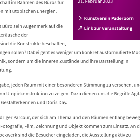
21. Februar 2023
chall im Rahmen des Büros für
n mit utopischen Energien.
Kunstverein Paderborn
as Büro sein Augenmerk auf die
(Öffnet
Link zur Veranstaltung
in
geräusche der
einem
sind die Konstrukte beschaffen,
neuen
ingen sollen? Dabei geht es weniger um konkret ausformulierte Mod
Tab)
hik, sondern um die inneren Zustände und ihre Darstellung in
htung.
ufgabe, jeden Raum mit einer besonderen Stimmung zu versehen, un
n Utopiekonstruktion zu zeigen. Dazu dienen uns die Begriffe Agit
, Gestalterkennen und Doris Day.
liedriger Parcour, der sich am Thema und den Räumen entlang beweg
 Fotografie, Film, Zeichnung und Objekt kommen zum Einsatz. An 
ockwerk sind die Besucher eingeladen, die Ausstellung aktiv zu