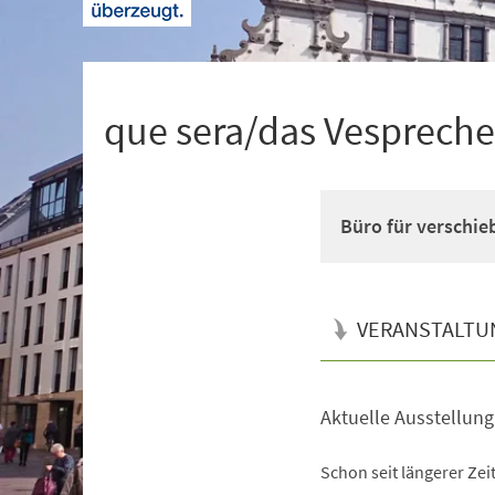
+
1
que sera/das Vesprech
Büro für verschie
VERANSTALTU
Aktuelle Ausstellung
Veranstaltungsinformationen
Schon seit längerer Zei