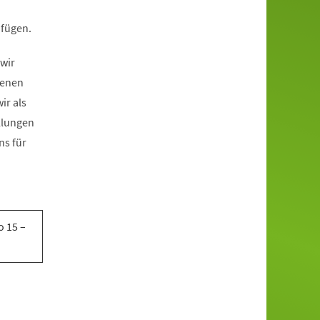
nfügen.
 wir
denen
ir als
llungen
ns für
o 15 –