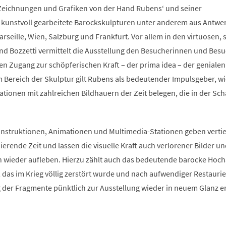
eichnungen und Grafiken von der Hand Rubens‘ und seiner
 kunstvoll gearbeitete Barockskulpturen unter anderem aus Antwe
eille, Wien, Salzburg und Frankfurt. Vor allem in den virtuosen, 
und Bozzetti vermittelt die Ausstellung den Besucherinnen und Bes
n Zugang zur schöpferischen Kraft – der prima idea – der genialen
 Bereich der Skulptur gilt Rubens als bedeutender Impulsgeber, wi
tionen mit zahlreichen Bildhauern der Zeit belegen, die in der Sc
nstruktionen, Animationen und Multimedia-Stationen geben verti
nierende Zeit und lassen die visuelle Kraft auch verlorener Bilder u
 wieder aufleben. Hierzu zählt auch das bedeutende barocke Hocha
das im Krieg völlig zerstört wurde und nach aufwendiger Restauri
er Fragmente pünktlich zur Ausstellung wieder in neuem Glanz er