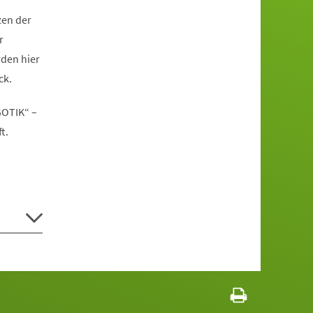
zen der
r
rden hier
ck.
OTIK“ –
t.