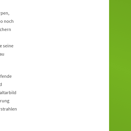
rpen,
so noch
uchern
e seine
hau
efende
nd
ltarbild
erung
strahlen