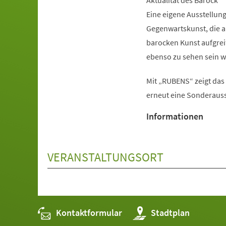
Aktualität des Barock
Eine eigene Ausstellung
Gegenwartskunst, die 
barocken Kunst aufgrei
ebenso zu sehen sein w
Mit „RUBENS“ zeigt d
erneut eine Sonderauss
Informationen
VERANSTALTUNGSORT
Kontaktformular
(Öffnet
Stadtplan
in