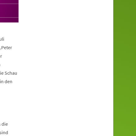
li
„Peter
r
n
ie Schau
in den
 die
sind