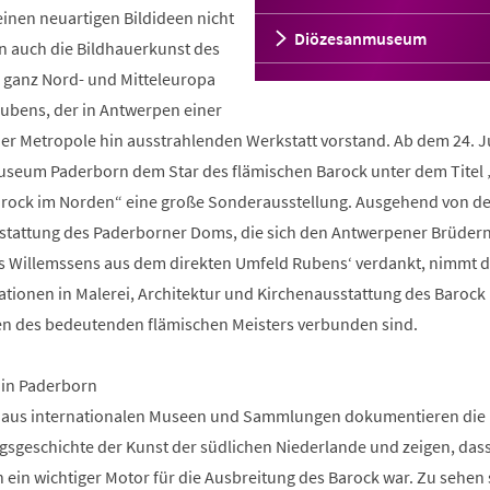
seinen neuartigen Bildideen nicht
Diözesanmuseum
rn auch die Bildhauerkunst des
n ganz Nord- und Mitteleuropa
Rubens, der in Antwerpen einer
der Metropole hin ausstrahlenden Werkstatt vorstand. Ab dem 24. Ju
seum Paderborn dem Star des flämischen Barock unter dem Titel 
arock im Norden“ eine große Sonderausstellung. Ausgehend von de
tattung des Paderborner Doms, die sich den Antwerpener Brüder
s Willemssens aus dem direkten Umfeld Rubens‘ verdankt, nimmt d
tionen in Malerei, Architektur und Kirchenausstattung des Barock 
ken des bedeutenden flämischen Meisters verbunden sind.
 in Paderborn
 aus internationalen Museen und Sammlungen dokumentieren die
gsgeschichte der Kunst der südlichen Niederlande und zeigen, dass
 ein wichtiger Motor für die Ausbreitung des Barock war. Zu sehen 