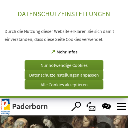
Inhalt anspringen
DATENSCHUTZEINSTELLUNGEN
Durch die Nutzung dieser Website erklären Sie sich damit
einverstanden, dass diese Seite Cookies verwendet.
(Öffnet
Mehr Infos
in
einem
Nur notwendige Cookies
neuen
Tab)
Datenschutzeinstellungen anpassen
Alle Cookies akzeptieren
Visuelle
Paderborn
Assistenzsoftware
öffnen.