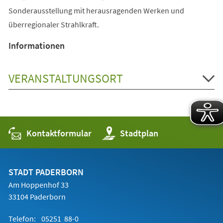
Sonderausstellung mit herausragenden Werken und
überregionaler Strahlkraft.
Informationen
VERANSTALTUNGSORT
Kontaktformular
(Öffnet
Stadtplan
in
einem
neuen
Tab)
STADT PADERBORN
Am Hoppenhof 33
33104 Paderborn
Telefon:
05251 88-0