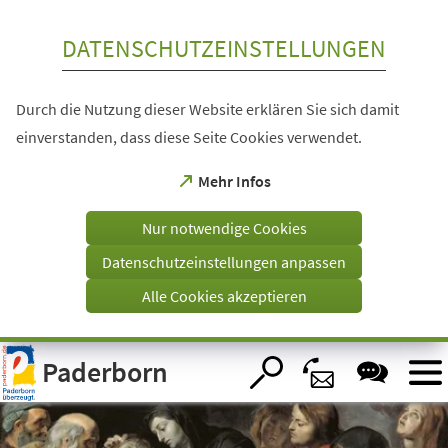
Inhalt anspringen
DATENSCHUTZEINSTELLUNGEN
Durch die Nutzung dieser Website erklären Sie sich damit
einverstanden, dass diese Seite Cookies verwendet.
(Öffnet
Mehr Infos
in
einem
Nur notwendige Cookies
neuen
Tab)
Datenschutzeinstellungen anpassen
Alle Cookies akzeptieren
Visuelle
Paderborn
Assistenzsoftware
öffnen.