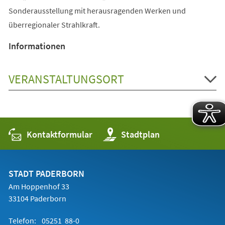
Sonderausstellung mit herausragenden Werken und
überregionaler Strahlkraft.
Informationen
VERANSTALTUNGSORT
Kontaktformular
(Öffnet
Stadtplan
in
einem
neuen
Tab)
STADT PADERBORN
Am Hoppenhof 33
33104 Paderborn
Telefon:
05251 88-0