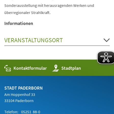
Sonderausstellung mit herausragenden Werken und
überregionaler Strahlkraft.
Informationen
VERANSTALTUNGSORT
Kontaktformular
(Öffnet
Stadtplan
in
einem
neuen
Tab)
STADT PADERBORN
Am Hoppenhof 33
33104 Paderborn
Telefon:
05251 88-0