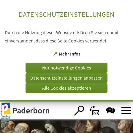
Inhalt anspringen
DATENSCHUTZEINSTELLUNGEN
Durch die Nutzung dieser Website erklären Sie sich damit
einverstanden, dass diese Seite Cookies verwendet.
(Öffnet
Mehr Infos
in
einem
Nur notwendige Cookies
neuen
Tab)
Datenschutzeinstellungen anpassen
Alle Cookies akzeptieren
Visuelle
Paderborn
Assistenzsoftware
öffnen.