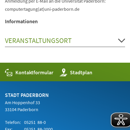
Anmeldung per E-Mail an die Universität Paderborn:
computertagung(at)uni-paderborn.de
Informationen
VERANSTALTUNGSORT
Kontaktformular
(Öffnet
Stadtplan
in
einem
neuen
Tab)
STADT PADERBORN
Am Hoppenhof 33
33104 Paderborn
Telefon:
05251 88-0
Fax:
05251 88-2000