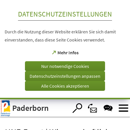
Inhalt anspringen
DATENSCHUTZEINSTELLUNGEN
Durch die Nutzung dieser Website erklären Sie sich damit
einverstanden, dass diese Seite Cookies verwendet.
(Öffnet
Mehr Infos
in
einem
Nur notwendige Cookies
neuen
Tab)
Datenschutzeinstellungen anpassen
Alle Cookies akzeptieren
Visuelle
Paderborn
Assistenzsoftware
öffnen.