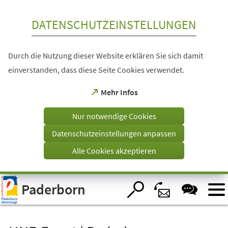
Inhalt anspringen
DATENSCHUTZEINSTELLUNGEN
Durch die Nutzung dieser Website erklären Sie sich damit
einverstanden, dass diese Seite Cookies verwendet.
(Öffnet
Mehr Infos
in
einem
Nur notwendige Cookies
neuen
Tab)
Datenschutzeinstellungen anpassen
Alle Cookies akzeptieren
Visuelle
Paderborn
Assistenzsoftware
öffnen.