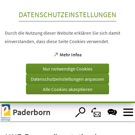
Inhalt anspringen
DATENSCHUTZEINSTELLUNGEN
Durch die Nutzung dieser Website erklären Sie sich damit
einverstanden, dass diese Seite Cookies verwendet.
(Öffnet
Mehr Infos
in
einem
Nur notwendige Cookies
neuen
Tab)
Datenschutzeinstellungen anpassen
Alle Cookies akzeptieren
Visuelle
Paderborn
Assistenzsoftware
öffnen.