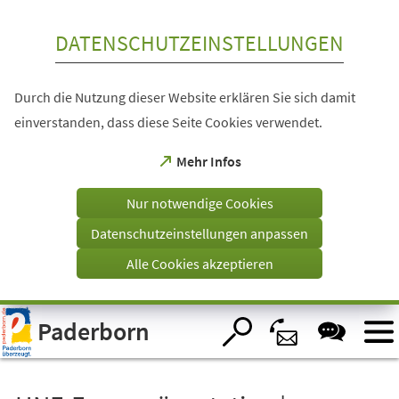
Inhalt anspringen
DATENSCHUTZEINSTELLUNGEN
Durch die Nutzung dieser Website erklären Sie sich damit
einverstanden, dass diese Seite Cookies verwendet.
(Öffnet
Mehr Infos
in
einem
Nur notwendige Cookies
neuen
Tab)
Datenschutzeinstellungen anpassen
Alle Cookies akzeptieren
Visuelle
Paderborn
Assistenzsoftware
öffnen.