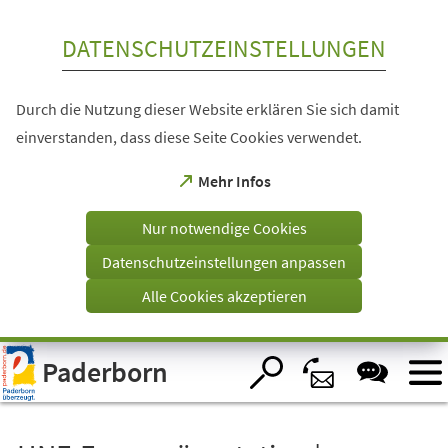
Inhalt anspringen
DATENSCHUTZEINSTELLUNGEN
Durch die Nutzung dieser Website erklären Sie sich damit
einverstanden, dass diese Seite Cookies verwendet.
(Öffnet
Mehr Infos
in
einem
Nur notwendige Cookies
neuen
Tab)
Datenschutzeinstellungen anpassen
Alle Cookies akzeptieren
Visuelle
Paderborn
Assistenzsoftware
öffnen.