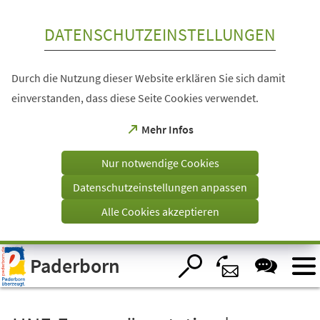
Inhalt anspringen
DATENSCHUTZEINSTELLUNGEN
Durch die Nutzung dieser Website erklären Sie sich damit
einverstanden, dass diese Seite Cookies verwendet.
(Öffnet
Mehr Infos
in
einem
Nur notwendige Cookies
neuen
Tab)
Datenschutzeinstellungen anpassen
Alle Cookies akzeptieren
Visuelle
Paderborn
Assistenzsoftware
öffnen.