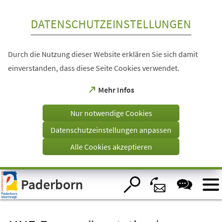
Inhalt anspringen
DATENSCHUTZEINSTELLUNGEN
Durch die Nutzung dieser Website erklären Sie sich damit
einverstanden, dass diese Seite Cookies verwendet.
(Öffnet
Mehr Infos
in
einem
Nur notwendige Cookies
neuen
Tab)
Datenschutzeinstellungen anpassen
Alle Cookies akzeptieren
Visuelle
Paderborn
Assistenzsoftware
öffnen.