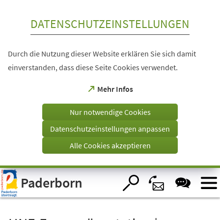
Inhalt anspringen
DATENSCHUTZEINSTELLUNGEN
Durch die Nutzung dieser Website erklären Sie sich damit
einverstanden, dass diese Seite Cookies verwendet.
(Öffnet
Mehr Infos
in
einem
Nur notwendige Cookies
neuen
Tab)
Datenschutzeinstellungen anpassen
Alle Cookies akzeptieren
Visuelle
Paderborn
Assistenzsoftware
öffnen.