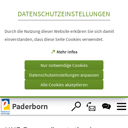
Inhalt anspringen
DATENSCHUTZEINSTELLUNGEN
Durch die Nutzung dieser Website erklären Sie sich damit
einverstanden, dass diese Seite Cookies verwendet.
(Öffnet
Mehr Infos
in
einem
Nur notwendige Cookies
neuen
Tab)
Datenschutzeinstellungen anpassen
Alle Cookies akzeptieren
Visuelle
Paderborn
Assistenzsoftware
öffnen.