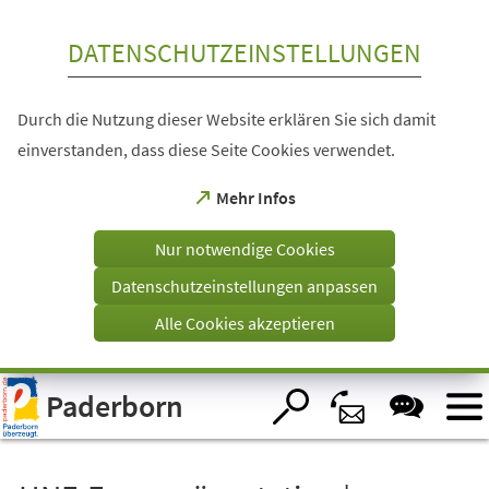
Inhalt anspringen
DATENSCHUTZEINSTELLUNGEN
Durch die Nutzung dieser Website erklären Sie sich damit
einverstanden, dass diese Seite Cookies verwendet.
(Öffnet
Mehr Infos
in
einem
Nur notwendige Cookies
neuen
Tab)
Datenschutzeinstellungen anpassen
Alle Cookies akzeptieren
Visuelle
Paderborn
Assistenzsoftware
öffnen.