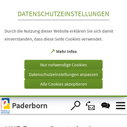
Inhalt anspringen
DATENSCHUTZEINSTELLUNGEN
Durch die Nutzung dieser Website erklären Sie sich damit
einverstanden, dass diese Seite Cookies verwendet.
(Öffnet
Mehr Infos
in
einem
Nur notwendige Cookies
neuen
Tab)
Datenschutzeinstellungen anpassen
Alle Cookies akzeptieren
Visuelle
Paderborn
Assistenzsoftware
öffnen.