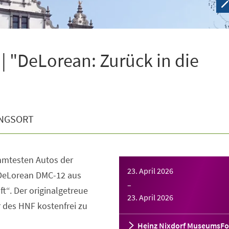
| "DeLorean: Zurück in die
NGSORT
ühmtesten Autos der
23. April 2026
 DeLorean DMC-12 aus
–
t“. Der originalgetreue
23. April 2026
 des HNF kostenfrei zu
Heinz Nixdorf MuseumsF