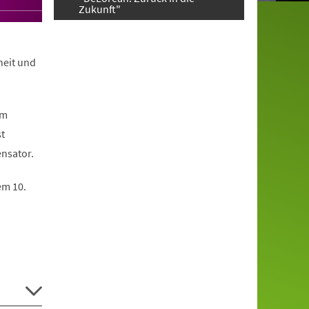
Zukunft"
heit und
em
st
nsator.
em 10.