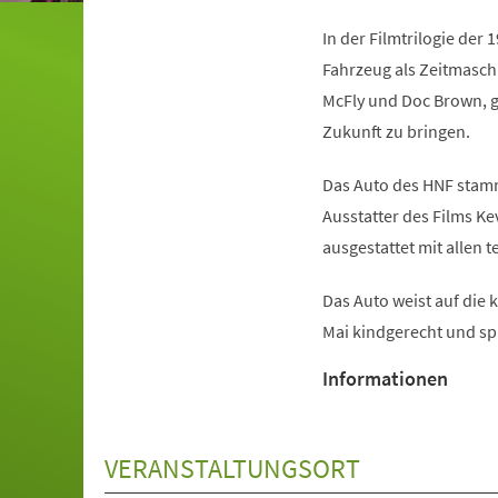
In der Filmtrilogie der
Fahrzeug als Zeitmasch
McFly und Doc Brown, ge
Zukunft zu bringen.
Das Auto des HNF stam
Ausstatter des Films Kev
ausgestattet mit allen
(Öffnet
Das Auto weist auf di
in
Mai kindgerecht und sp
einem
Informationen
neuen
Tab)
VERANSTALTUNGSORT