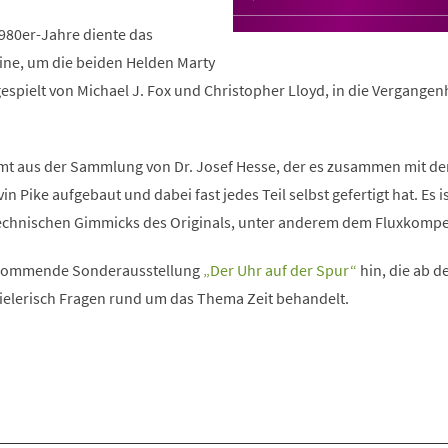
 1980er-Jahre diente das
ine, um die beiden Helden Marty
spielt von Michael J. Fox und Christopher Lloyd, in die Vergangen
mt aus der Sammlung von Dr. Josef Hesse, der es zusammen mit d
in Pike aufgebaut und dabei fast jedes Teil selbst gefertigt hat. Es i
 technischen Gimmicks des Originals, unter anderem dem Fluxkompe
e kommende Sonderausstellung
„Der Uhr auf der Spur“
hin, die ab d
ielerisch Fragen rund um das Thema Zeit behandelt.