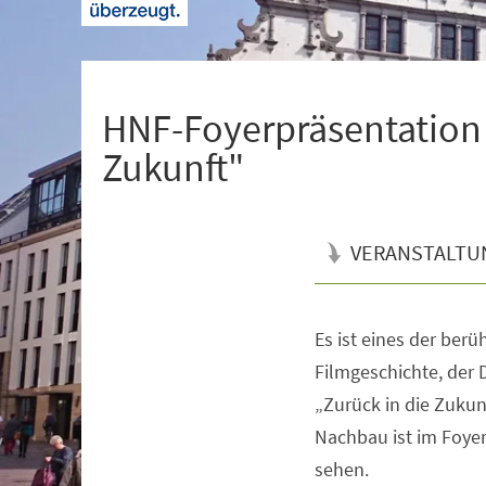
+
1
HNF-Foyerpräsentation 
Zukunft"
VERANSTALTU
Es ist eines der ber
Veranstaltungsinformationen
Filmgeschichte, der
„Zurück in die Zukunf
Nachbau ist im Foyer
sehen.