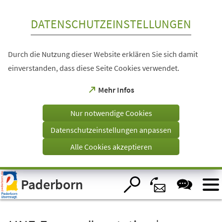
Inhalt anspringen
DATENSCHUTZEINSTELLUNGEN
Durch die Nutzung dieser Website erklären Sie sich damit
einverstanden, dass diese Seite Cookies verwendet.
(Öffnet
Mehr Infos
in
einem
Nur notwendige Cookies
neuen
Tab)
Datenschutzeinstellungen anpassen
Alle Cookies akzeptieren
Visuelle
Paderborn
Assistenzsoftware
öffnen.