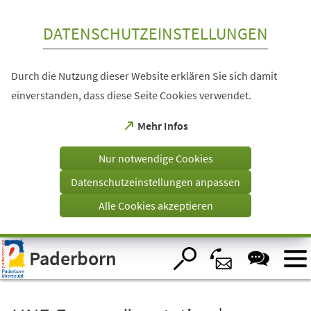
Inhalt anspringen
DATENSCHUTZEINSTELLUNGEN
Durch die Nutzung dieser Website erklären Sie sich damit
einverstanden, dass diese Seite Cookies verwendet.
(Öffnet
Mehr Infos
in
einem
Nur notwendige Cookies
neuen
Tab)
Datenschutzeinstellungen anpassen
Alle Cookies akzeptieren
Visuelle
Paderborn
Assistenzsoftware
öffnen.