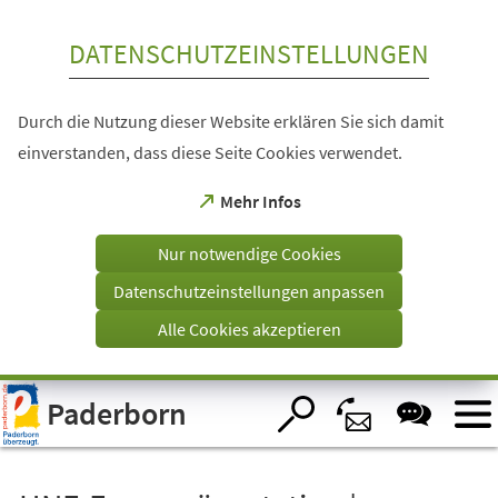
Inhalt anspringen
DATENSCHUTZEINSTELLUNGEN
Durch die Nutzung dieser Website erklären Sie sich damit
einverstanden, dass diese Seite Cookies verwendet.
(Öffnet
Mehr Infos
in
einem
Nur notwendige Cookies
neuen
Tab)
Datenschutzeinstellungen anpassen
Alle Cookies akzeptieren
Visuelle
Paderborn
Assistenzsoftware
öffnen.