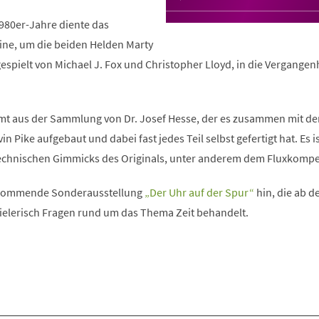
 1980er-Jahre diente das
ine, um die beiden Helden Marty
spielt von Michael J. Fox und Christopher Lloyd, in die Vergangen
mt aus der Sammlung von Dr. Josef Hesse, der es zusammen mit d
in Pike aufgebaut und dabei fast jedes Teil selbst gefertigt hat. Es i
 technischen Gimmicks des Originals, unter anderem dem Fluxkompe
e kommende Sonderausstellung
„Der Uhr auf der Spur“
hin, die ab d
ielerisch Fragen rund um das Thema Zeit behandelt.