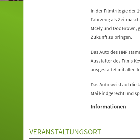
In der Filmtrilogie der
Fahrzeug als Zeitmasch
McFly und Doc Brown, ge
Zukunft zu bringen.
Das Auto des HNF stam
Ausstatter des Films Kev
ausgestattet mit allen
(Öffnet
Das Auto weist auf di
in
Mai kindgerecht und sp
einem
Informationen
neuen
Tab)
VERANSTALTUNGSORT