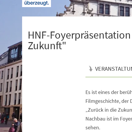
+
1
HNF-Foyerpräsentation 
Zukunft"
VERANSTALTU
Es ist eines der ber
Veranstaltungsinformationen
Filmgeschichte, der
„Zurück in die Zukunf
Nachbau ist im Foyer
sehen.