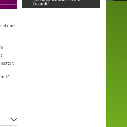
Zukunft"
heit und
em
st
nsator.
em 10.