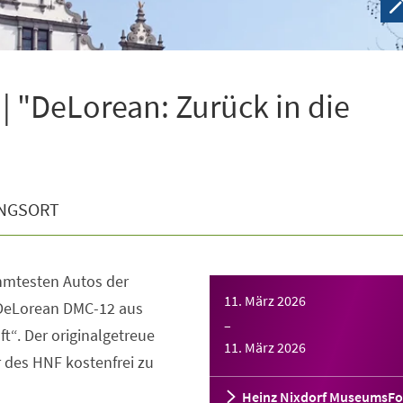
| "DeLorean: Zurück in die
NGSORT
ühmtesten Autos der
11. März 2026
 DeLorean DMC-12 aus
–
t“. Der originalgetreue
11. März 2026
 des HNF kostenfrei zu
Heinz Nixdorf MuseumsF