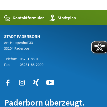
Kontaktformular
(Öffnet
Stadtplan
in
einem
neuen
Tab)
STADT PADERBORN
Am Hoppenhof 33
33104 Paderborn
Telefon:
05251 88-0
Fax:
05251 88-2000
Paderborn überzeugt.