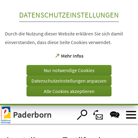
Inhalt anspringen
DATENSCHUTZEINSTELLUNGEN
Durch die Nutzung dieser Website erklären Sie sich damit
einverstanden, dass diese Seite Cookies verwendet.
(Öffnet
Mehr Infos
in
einem
Nur notwendige Cookies
neuen
Tab)
Datenschutzeinstellungen anpassen
Alle Cookies akzeptieren
Visuelle
Paderborn
Assistenzsoftware
öffnen.