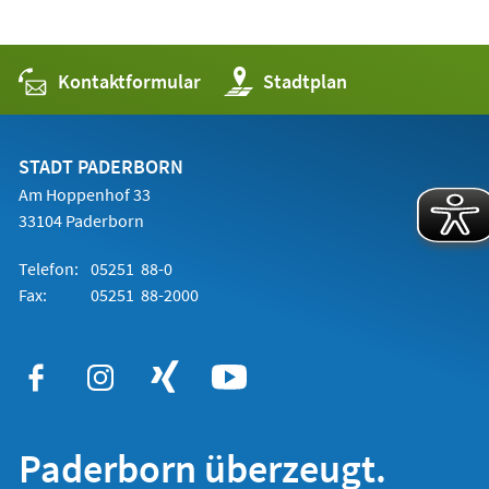
Kontaktformular
(Öffnet
Stadtplan
in
einem
neuen
Tab)
STADT PADERBORN
Am Hoppenhof 33
33104 Paderborn
Telefon:
05251 88-0
Fax:
05251 88-2000
Paderborn überzeugt.