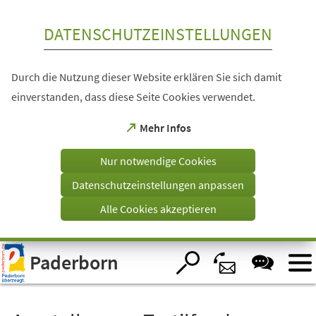
Inhalt anspringen
DATENSCHUTZEINSTELLUNGEN
Durch die Nutzung dieser Website erklären Sie sich damit
einverstanden, dass diese Seite Cookies verwendet.
(Öffnet
Mehr Infos
in
einem
Nur notwendige Cookies
neuen
Tab)
Datenschutzeinstellungen anpassen
Alle Cookies akzeptieren
Visuelle
Paderborn
Assistenzsoftware
öffnen.