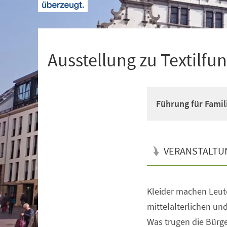
+
1
Ausstellung zu Textil
Führung für Famil
VERANSTALTU
Kleider machen Leute
Veranstaltungsinformationen
mittelalterlichen un
Was trugen die Bürg