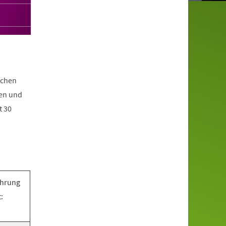
ichen
hen und
t 30
ührung
: