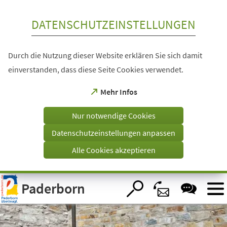
Inhalt anspringen
DATENSCHUTZEINSTELLUNGEN
Durch die Nutzung dieser Website erklären Sie sich damit
einverstanden, dass diese Seite Cookies verwendet.
(Öffnet
Mehr Infos
in
einem
Nur notwendige Cookies
neuen
Tab)
Datenschutzeinstellungen anpassen
Alle Cookies akzeptieren
Visuelle
Paderborn
Assistenzsoftware
öffnen.