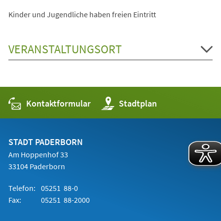
Kinder und Jugendliche haben freien Eintritt
VERANSTALTUNGSORT
Kontaktformular
(Öffnet
Stadtplan
in
einem
neuen
Tab)
STADT PADERBORN
Am Hoppenhof 33
33104 Paderborn
Telefon:
05251 88-0
Fax:
05251 88-2000