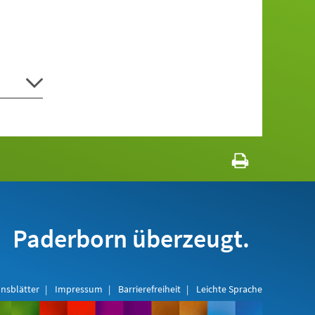
Paderborn überzeugt.
nsblätter
Impressum
Barrierefreiheit
Leichte Sprache