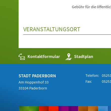
Gebühr für die öffentlic
VERANSTALTUNGSORT
Kontaktformular
(Öffnet
Stadtplan
in
einem
neuen
Tab)
STADT PADERBORN
Telefon:
05251
Fax:
05251
Am Hoppenhof 33
33104 Paderborn