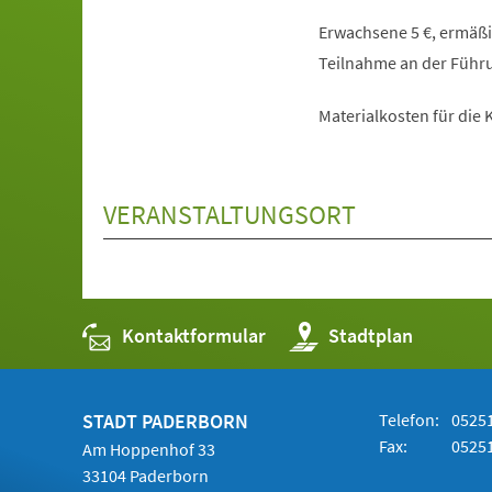
Erwachsene 5 €, ermäßigt
Teilnahme an der Führu
Materialkosten für die K
VERANSTALTUNGSORT
Kontaktformular
(Öffnet
Stadtplan
in
einem
neuen
Tab)
STADT PADERBORN
Telefon:
05251
Fax:
05251
Am Hoppenhof 33
33104 Paderborn