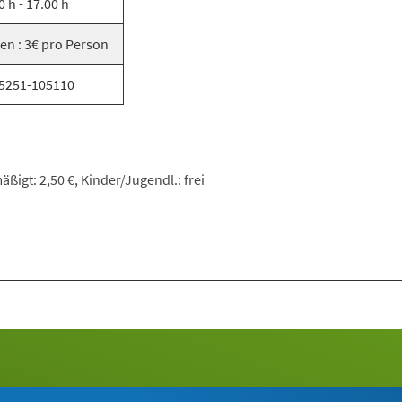
0 h - 17.00 h
en : 3€ pro Person
05251-105110
ßigt: 2,50 €, Kinder/Jugendl.: frei