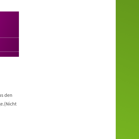
us den
e.(Nicht