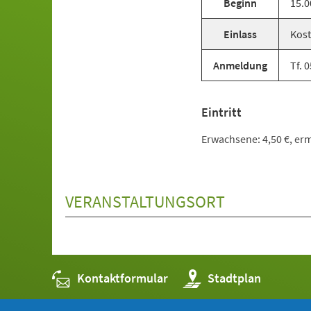
Beginn
15.0
Einlass
Kost
Anmeldung
Tf. 
Eintritt
Erwachsene: 4,50 €, ermä
VERANSTALTUNGSORT
Kontaktformular
(Öffnet
Stadtplan
in
einem