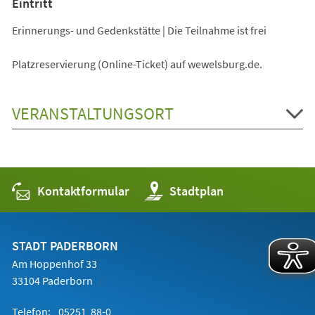
Eintritt
Erinnerungs- und Gedenkstätte | Die Teilnahme ist frei
Platzreservierung (Online-Ticket) auf wewelsburg.de.
VERANSTALTUNGSORT
Kontaktformular
(Öffnet
Stadtplan
in
einem
neuen
Tab)
STADT PADERBORN
Am Hoppenhof 33
33104 Paderborn
Telefon:
05251 88-0