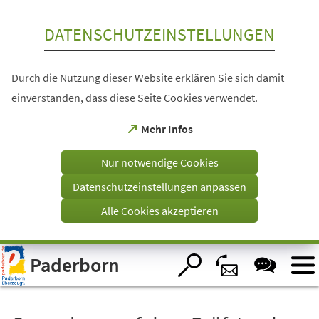
Inhalt anspringen
DATENSCHUTZEINSTELLUNGEN
Durch die Nutzung dieser Website erklären Sie sich damit
einverstanden, dass diese Seite Cookies verwendet.
(Öffnet
Mehr Infos
in
einem
Nur notwendige Cookies
neuen
Tab)
Datenschutzeinstellungen anpassen
Alle Cookies akzeptieren
Visuelle
Paderborn
Assistenzsoftware
öffnen.