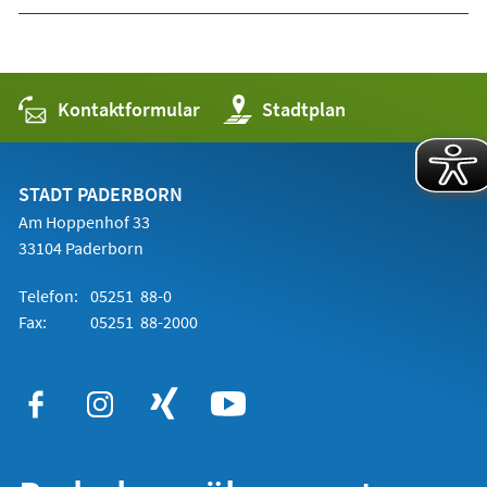
Kontaktformular
(Öffnet
Stadtplan
in
einem
neuen
Tab)
STADT PADERBORN
Am Hoppenhof 33
33104 Paderborn
Telefon:
05251 88-0
Fax:
05251 88-2000