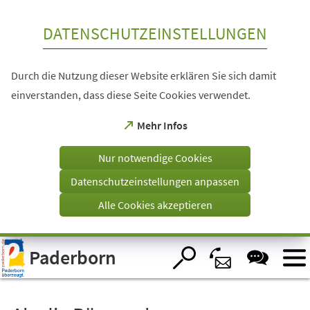
Inhalt anspringen
DATENSCHUTZEINSTELLUNGEN
Durch die Nutzung dieser Website erklären Sie sich damit
einverstanden, dass diese Seite Cookies verwendet.
(Öffnet
Mehr Infos
in
einem
Nur notwendige Cookies
neuen
Tab)
Datenschutzeinstellungen anpassen
Alle Cookies akzeptieren
Visuelle
Paderborn
Assistenzsoftware
öffnen.