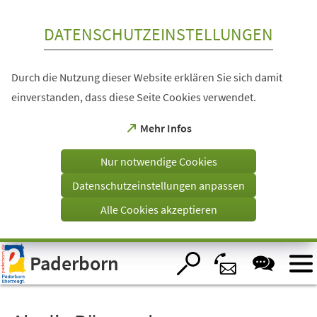
Inhalt anspringen
DATENSCHUTZEINSTELLUNGEN
Durch die Nutzung dieser Website erklären Sie sich damit
einverstanden, dass diese Seite Cookies verwendet.
(Öffnet
Mehr Infos
in
einem
Nur notwendige Cookies
neuen
Tab)
Datenschutzeinstellungen anpassen
Alle Cookies akzeptieren
Visuelle
Paderborn
Assistenzsoftware
öffnen.