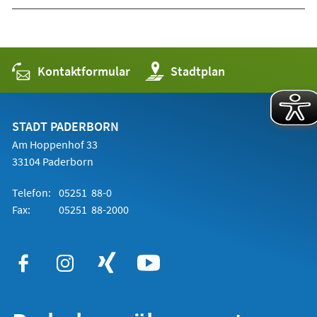
Kontaktformular
(Öffnet
Stadtplan
in
einem
neuen
Tab)
STADT PADERBORN
Am Hoppenhof 33
33104 Paderborn
Telefon:
05251 88-0
Fax:
05251 88-2000