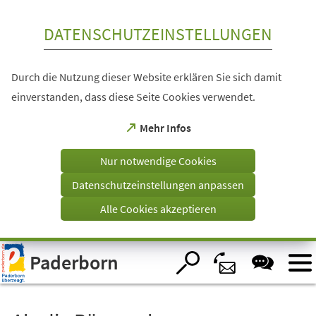
Inhalt anspringen
DATENSCHUTZEINSTELLUNGEN
Durch die Nutzung dieser Website erklären Sie sich damit
einverstanden, dass diese Seite Cookies verwendet.
(Öffnet
Mehr Infos
in
einem
Nur notwendige Cookies
neuen
Tab)
Datenschutzeinstellungen anpassen
Alle Cookies akzeptieren
Visuelle
Paderborn
Assistenzsoftware
öffnen.