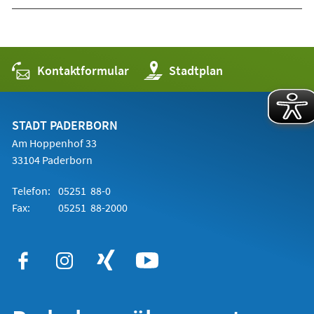
Kontaktformular
(Öffnet
Stadtplan
in
einem
neuen
Tab)
STADT PADERBORN
Am Hoppenhof 33
33104 Paderborn
Telefon:
05251 88-0
Fax:
05251 88-2000