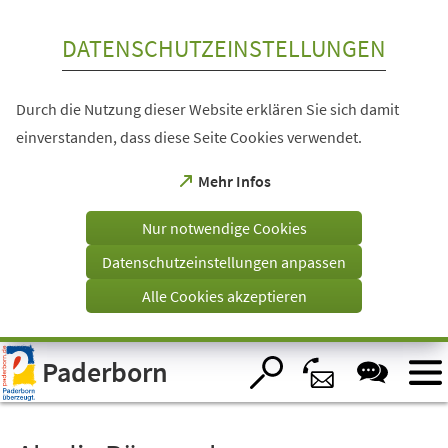
Inhalt anspringen
DATENSCHUTZEINSTELLUNGEN
Durch die Nutzung dieser Website erklären Sie sich damit
einverstanden, dass diese Seite Cookies verwendet.
(Öffnet
Mehr Infos
in
einem
Nur notwendige Cookies
neuen
Tab)
Datenschutzeinstellungen anpassen
Alle Cookies akzeptieren
Visuelle
Paderborn
Assistenzsoftware
öffnen.