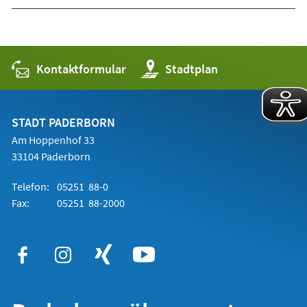
Kontaktformular
(Öffnet
Stadtplan
in
einem
neuen
Tab)
STADT PADERBORN
Am Hoppenhof 33
33104 Paderborn
Telefon:
05251 88-0
Fax:
05251 88-2000