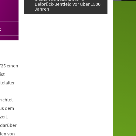
Delbrück-Bentfeld vor über 1500
Jahren
g
/25 einen
ist
telalter
n
richtet
aus dem
zeit.
 darüber
ten von