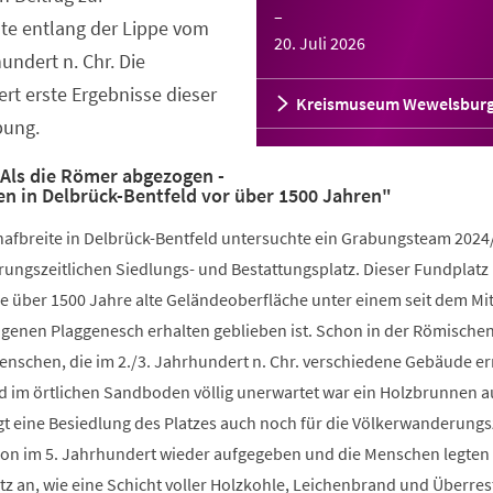
–
te entlang der Lippe vom
20. Juli 2026
hundert n. Chr. Die
ert erste Ergebnisse dieser
Kreismuseum Wewelsbur
bung.
Als die Römer abgezogen -
en in Delbrück-Bentfeld vor über 1500 Jahren"
hafbreite in Delbrück-Bentfeld untersuchte ein Grabungsteam 2024
ungszeitlichen Siedlungs- und Bestattungsplatz. Dieser Fundplatz 
e über 1500 Jahre alte Geländeoberfläche unter einem seit dem Mit
genen Plaggenesch erhalten geblieben ist. Schon in der Römische
Menschen, die im 2./3. Jahrhundert n. Chr. verschiedene Gebäude er
nd im örtlichen Sandboden völlig unerwartet war ein Holzbrunnen 
gt eine Besiedlung des Platzes auch noch für die Völkerwanderungs
on im 5. Jahrhundert wieder aufgegeben und die Menschen legten
z an, wie eine Schicht voller Holzkohle, Leichenbrand und Überres