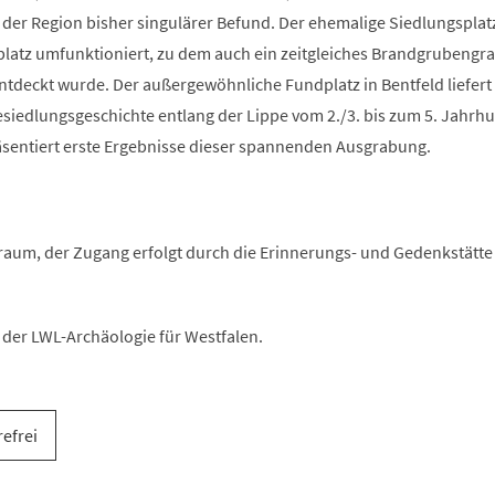
n der Region bisher singulärer Befund. Der ehemalige Siedlungspla
latz umfunktioniert, zu dem auch ein zeitgleiches Brandgrubengra
ntdeckt wurde. Der außergewöhnliche Fundplatz in Bentfeld liefert
esiedlungsgeschichte entlang der Lippe vom 2./3. bis zum 5. Jahrhu
räsentiert erste Ergebnisse dieser spannenden Ausgrabung.
aum, der Zugang erfolgt durch die Erinnerungs- und Gedenkstätte
der LWL-Archäologie für Westfalen.
refrei