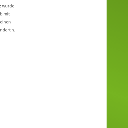
tz wurde
b mit
 einen
ndert n.