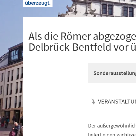
+
1
Als die Römer abgezogen
Delbrück-Bentfeld vor 
Sonderausstellun
VERANSTALTU
Der außergewöhnlich
Veranstaltungsinformationen
liefert einen wichtig