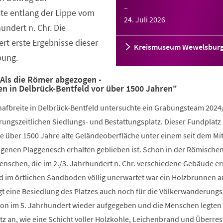
–
te entlang der Lippe vom
24. Juli 2026
hundert n. Chr. Die
ert erste Ergebnisse dieser
Kreismuseum Wewelsbur
bung.
Als die Römer abgezogen -
en in Delbrück-Bentfeld vor über 1500 Jahren"
hafbreite in Delbrück-Bentfeld untersuchte ein Grabungsteam 2024
ungszeitlichen Siedlungs- und Bestattungsplatz. Dieser Fundplatz 
e über 1500 Jahre alte Geländeoberfläche unter einem seit dem Mit
genen Plaggenesch erhalten geblieben ist. Schon in der Römische
Menschen, die im 2./3. Jahrhundert n. Chr. verschiedene Gebäude er
nd im örtlichen Sandboden völlig unerwartet war ein Holzbrunnen 
gt eine Besiedlung des Platzes auch noch für die Völkerwanderungs
on im 5. Jahrhundert wieder aufgegeben und die Menschen legten
z an, wie eine Schicht voller Holzkohle, Leichenbrand und Überres