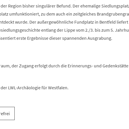
n der Region bisher singulärer Befund. Der ehemalige Siedlungspla
latz umfunktioniert, zu dem auch ein zeitgleiches Brandgrubengra
ntdeckt wurde. Der außergewöhnliche Fundplatz in Bentfeld liefert
esiedlungsgeschichte entlang der Lippe vom 2./3. bis zum 5. Jahrhu
räsentiert erste Ergebnisse dieser spannenden Ausgrabung.
aum, der Zugang erfolgt durch die Erinnerungs- und Gedenkstätte
der LWL-Archäologie für Westfalen.
refrei