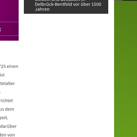
Delbrück-Bentfeld vor über 1500
Jahren
g
/25 einen
ist
telalter
n
richtet
aus dem
zeit.
 darüber
ten von