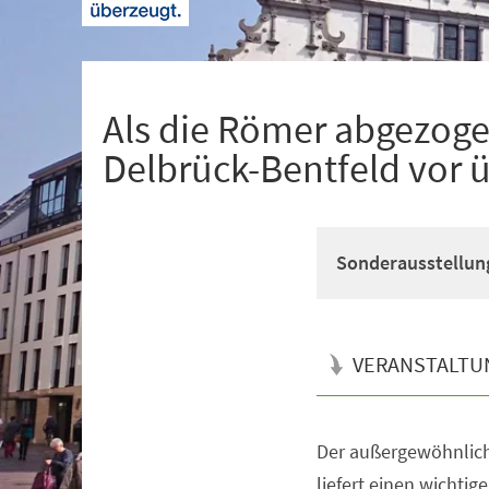
+
1
Als die Römer abgezogen
Delbrück-Bentfeld vor 
Sonderausstellun
VERANSTALTU
Der außergewöhnlich
Veranstaltungsinformationen
liefert einen wichtig