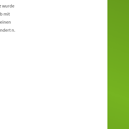
tz wurde
b mit
 einen
ndert n.