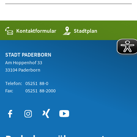
Kontaktformular
(Öffnet
Stadtplan
in
einem
neuen
Tab)
STADT PADERBORN
Am Hoppenhof 33
33104 Paderborn
Telefon:
05251 88-0
Fax:
05251 88-2000