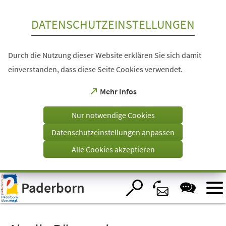
Inhalt anspringen
DATENSCHUTZEINSTELLUNGEN
Durch die Nutzung dieser Website erklären Sie sich damit
einverstanden, dass diese Seite Cookies verwendet.
(Öffnet
Mehr Infos
in
einem
Nur notwendige Cookies
neuen
Tab)
Datenschutzeinstellungen anpassen
Alle Cookies akzeptieren
Visuelle
Paderborn
Assistenzsoftware
öffnen.