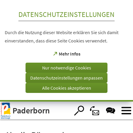
Inhalt anspringen
DATENSCHUTZEINSTELLUNGEN
Durch die Nutzung dieser Website erklären Sie sich damit
einverstanden, dass diese Seite Cookies verwendet.
(Öffnet
Mehr Infos
in
einem
Nur notwendige Cookies
neuen
Tab)
Datenschutzeinstellungen anpassen
Alle Cookies akzeptieren
Visuelle
Paderborn
Assistenzsoftware
öffnen.