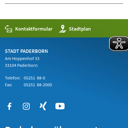
Kontaktformular
(Öffnet
Stadtplan
in
einem
neuen
Tab)
STADT PADERBORN
Am Hoppenhof 33
33104 Paderborn
Telefon:
05251 88-0
Fax:
05251 88-2000