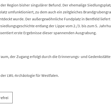
n der Region bisher singulärer Befund. Der ehemalige Siedlungspla
latz umfunktioniert, zu dem auch ein zeitgleiches Brandgrubengra
ntdeckt wurde. Der außergewöhnliche Fundplatz in Bentfeld liefert
esiedlungsgeschichte entlang der Lippe vom 2./3. bis zum 5. Jahrhu
räsentiert erste Ergebnisse dieser spannenden Ausgrabung.
aum, der Zugang erfolgt durch die Erinnerungs- und Gedenkstätte
der LWL-Archäologie für Westfalen.
refrei