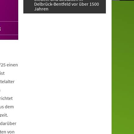
Delbrück-Bentfeld vor über 1500
Jahren
g
/25 einen
ist
telalter
n
richtet
aus dem
zeit.
 darüber
ten von