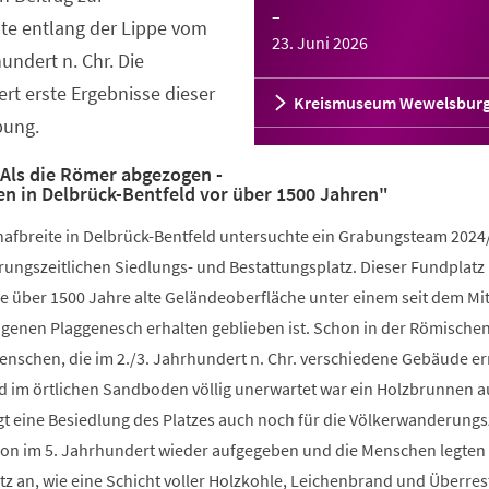
–
te entlang der Lippe vom
23. Juni 2026
hundert n. Chr. Die
ert erste Ergebnisse dieser
Kreismuseum Wewelsbur
bung.
Als die Römer abgezogen -
en in Delbrück-Bentfeld vor über 1500 Jahren"
hafbreite in Delbrück-Bentfeld untersuchte ein Grabungsteam 2024
ungszeitlichen Siedlungs- und Bestattungsplatz. Dieser Fundplatz 
e über 1500 Jahre alte Geländeoberfläche unter einem seit dem Mit
genen Plaggenesch erhalten geblieben ist. Schon in der Römische
Menschen, die im 2./3. Jahrhundert n. Chr. verschiedene Gebäude er
nd im örtlichen Sandboden völlig unerwartet war ein Holzbrunnen 
gt eine Besiedlung des Platzes auch noch für die Völkerwanderungs
on im 5. Jahrhundert wieder aufgegeben und die Menschen legten
z an, wie eine Schicht voller Holzkohle, Leichenbrand und Überres