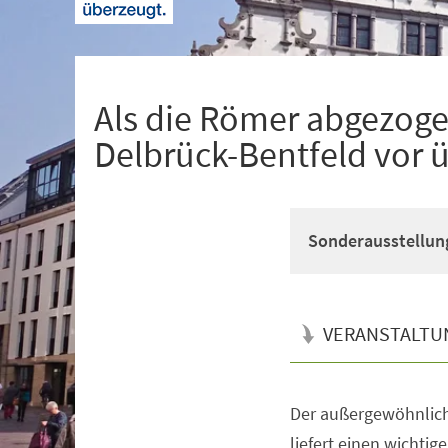
+
1
Als die Römer abgezogen
Delbrück-Bentfeld vor 
Sonderausstellun
VERANSTALTU
Der außergewöhnlich
Veranstaltungsinformationen
liefert einen wichtig