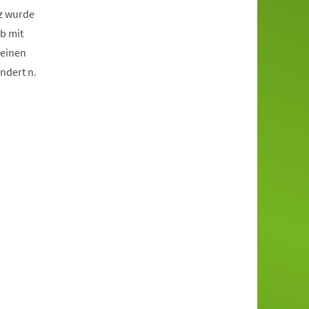
tz wurde
b mit
 einen
ndert n.