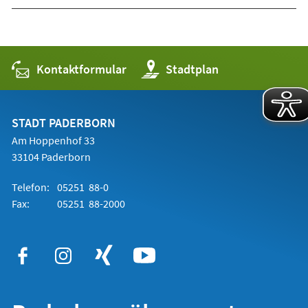
Kontaktformular
(Öffnet
Stadtplan
in
einem
neuen
Tab)
STADT PADERBORN
Am Hoppenhof 33
33104 Paderborn
Telefon:
05251 88-0
Fax:
05251 88-2000