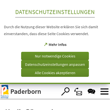
Inhalt anspringen
DATENSCHUTZEINSTELLUNGEN
Durch die Nutzung dieser Website erklären Sie sich damit
einverstanden, dass diese Seite Cookies verwendet.
(Öffnet
Mehr Infos
in
einem
Nur notwendige Cookies
neuen
Tab)
Datenschutzeinstellungen anpassen
Alle Cookies akzeptieren
Visuelle
Paderborn
Assistenzsoftware
öffnen.