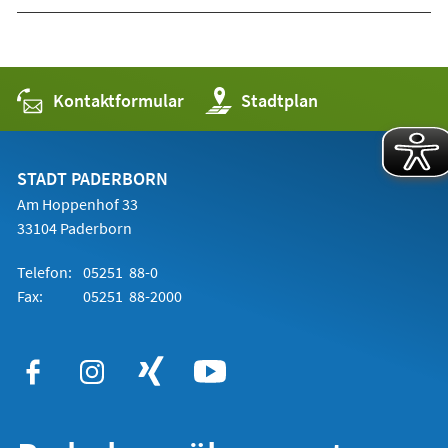
Kontaktformular
(Öffnet
Stadtplan
in
einem
neuen
Tab)
STADT PADERBORN
Am Hoppenhof 33
33104 Paderborn
Telefon:
05251 88-0
Fax:
05251 88-2000