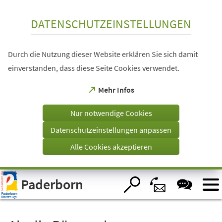
Inhalt anspringen
DATENSCHUTZEINSTELLUNGEN
Durch die Nutzung dieser Website erklären Sie sich damit
einverstanden, dass diese Seite Cookies verwendet.
(Öffnet
Mehr Infos
in
einem
Nur notwendige Cookies
neuen
Tab)
Datenschutzeinstellungen anpassen
Alle Cookies akzeptieren
Visuelle
Paderborn
Assistenzsoftware
öffnen.