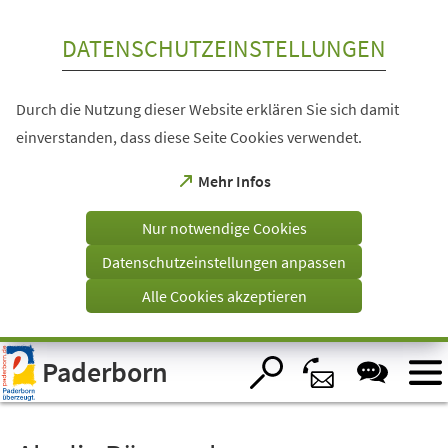
Inhalt anspringen
DATENSCHUTZEINSTELLUNGEN
Durch die Nutzung dieser Website erklären Sie sich damit
einverstanden, dass diese Seite Cookies verwendet.
(Öffnet
Mehr Infos
in
einem
Nur notwendige Cookies
neuen
Tab)
Datenschutzeinstellungen anpassen
Alle Cookies akzeptieren
Visuelle
Paderborn
Assistenzsoftware
öffnen.