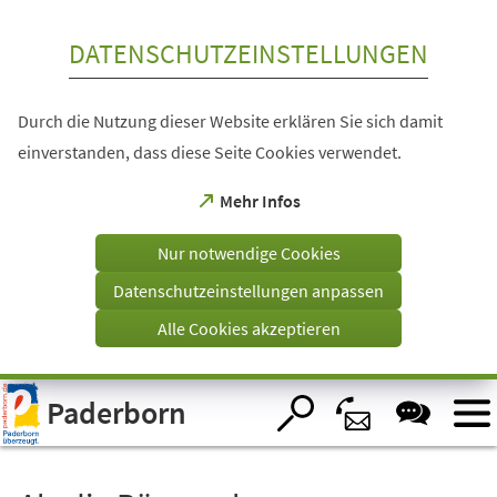
Inhalt anspringen
DATENSCHUTZEINSTELLUNGEN
Durch die Nutzung dieser Website erklären Sie sich damit
einverstanden, dass diese Seite Cookies verwendet.
(Öffnet
Mehr Infos
in
einem
Nur notwendige Cookies
neuen
Tab)
Datenschutzeinstellungen anpassen
Alle Cookies akzeptieren
Visuelle
Paderborn
Assistenzsoftware
öffnen.