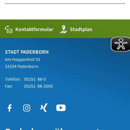
Kontaktformular
(Öffnet
Stadtplan
in
einem
neuen
Tab)
STADT PADERBORN
Am Hoppenhof 33
33104 Paderborn
Telefon:
05251 88-0
Fax:
05251 88-2000