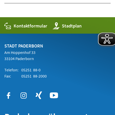
Kontaktformular
(Öffnet
Stadtplan
in
einem
neuen
Tab)
STADT PADERBORN
Am Hoppenhof 33
33104 Paderborn
Telefon:
05251 88-0
Fax:
05251 88-2000