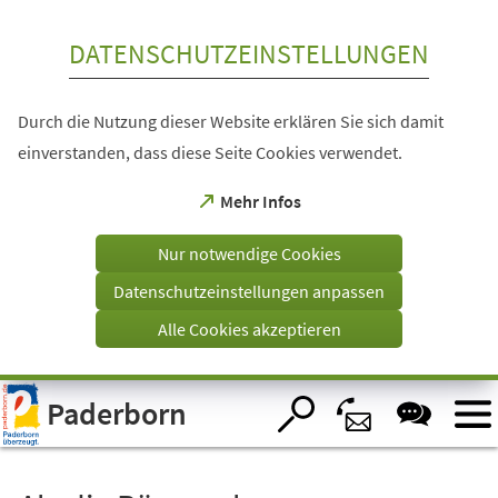
Inhalt anspringen
DATENSCHUTZEINSTELLUNGEN
Durch die Nutzung dieser Website erklären Sie sich damit
einverstanden, dass diese Seite Cookies verwendet.
(Öffnet
Mehr Infos
in
einem
Nur notwendige Cookies
neuen
Tab)
Datenschutzeinstellungen anpassen
Alle Cookies akzeptieren
Visuelle
Paderborn
Assistenzsoftware
öffnen.