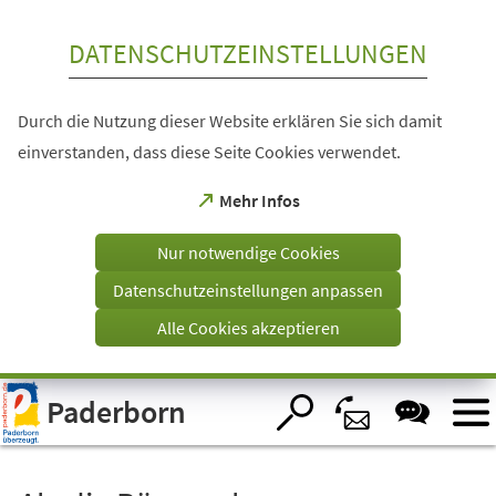
Inhalt anspringen
DATENSCHUTZEINSTELLUNGEN
Durch die Nutzung dieser Website erklären Sie sich damit
einverstanden, dass diese Seite Cookies verwendet.
(Öffnet
Mehr Infos
in
einem
Nur notwendige Cookies
neuen
Tab)
Datenschutzeinstellungen anpassen
Alle Cookies akzeptieren
Visuelle
Paderborn
Assistenzsoftware
öffnen.