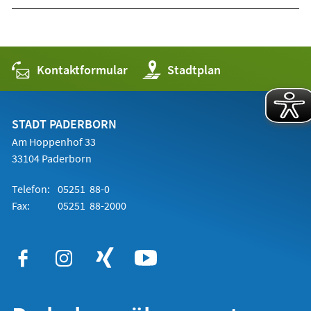
Kontaktformular
(Öffnet
Stadtplan
in
einem
neuen
Tab)
STADT PADERBORN
Am Hoppenhof 33
33104 Paderborn
Telefon:
05251 88-0
Fax:
05251 88-2000